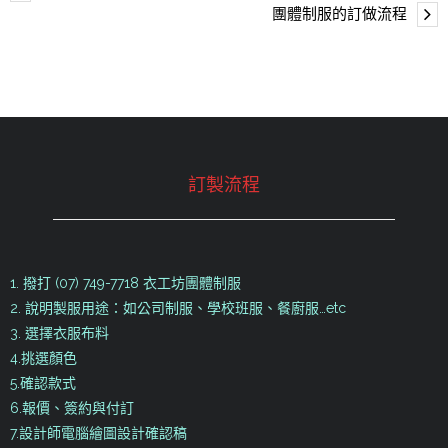
團體制服的訂做流程
訂製流程
1. 撥打 (07) 749-7718 衣工坊團體制服
2. 說明製服用途：如公司制服、學校班服、餐廚服…etc
3. 選擇衣服布料
4.挑選顏色
5.確認款式
6.報價、簽約與付訂
7.設計師電腦繪圖設計確認稿