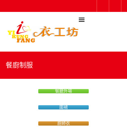
餐廚制服
餐廳外場
圍裙
廚師衣