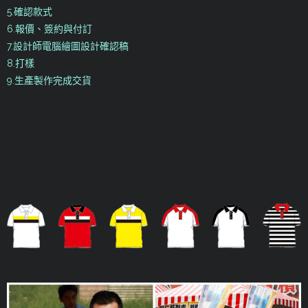
5.確認款式
6.報價、簽約與付訂
7.設計師電腦繪圖設計確認稿
8.打樣
9.生產製作完成交貨