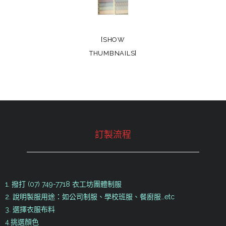
[SHOW
THUMBNAILS]
訂製流程
1. 撥打 (07) 749-7718 衣工坊團體制服
2. 說明製服用途：如公司制服、學校班服、餐廚服…etc
3. 選擇衣服布料
4.挑選顏色