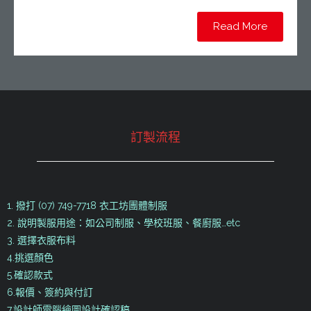
Read More
訂製流程
1. 撥打 (07) 749-7718 衣工坊團體制服
2. 說明製服用途：如公司制服、學校班服、餐廚服…etc
3. 選擇衣服布料
4.挑選顏色
5.確認款式
6.報價、簽約與付訂
7.設計師電腦繪圖設計確認稿